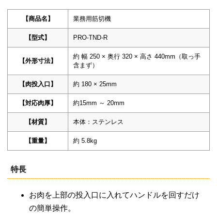
【商品名】
業務用筋切機
【型式】
PRO-TND-R
約 幅 250 × 奥行 320 × 高さ 440mm（取っ手
【外形寸法】
含まず）
【肉投入口】
約 180 × 25mm
【対応肉厚】
約15mm ～ 20mm
【材質】
本体：ステンレス
【重量】
約 5.8kg
特長
お肉を上部の投入口に入れてハンドルを回すだけ
の簡単操作。