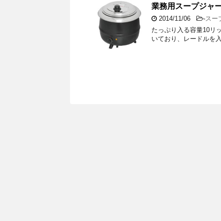
業務用スープジャー 
2014/11/06
-
スー
たっぷり入る容量10リ
いており、レードルを