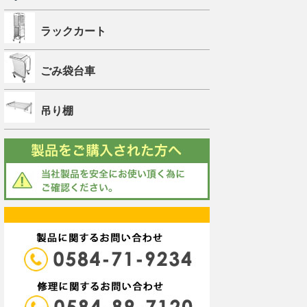
ラックカート
ごみ袋台車
吊り棚